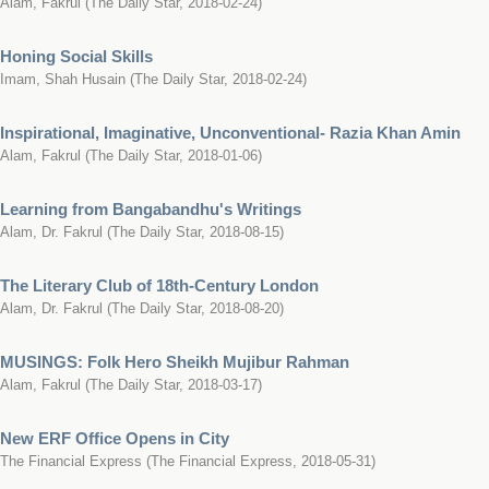
Alam, Fakrul
(
The Daily Star
,
2018-02-24
)
Honing Social Skills
Imam, Shah Husain
(
The Daily Star
,
2018-02-24
)
Inspirational, Imaginative, Unconventional- Razia Khan Amin
Alam, Fakrul
(
The Daily Star
,
2018-01-06
)
Learning from Bangabandhu's Writings
Alam, Dr. Fakrul
(
The Daily Star
,
2018-08-15
)
The Literary Club of 18th-Century London
Alam, Dr. Fakrul
(
The Daily Star
,
2018-08-20
)
MUSINGS: Folk Hero Sheikh Mujibur Rahman
Alam, Fakrul
(
The Daily Star
,
2018-03-17
)
New ERF Office Opens in City
The Financial Express
(
The Financial Express
,
2018-05-31
)