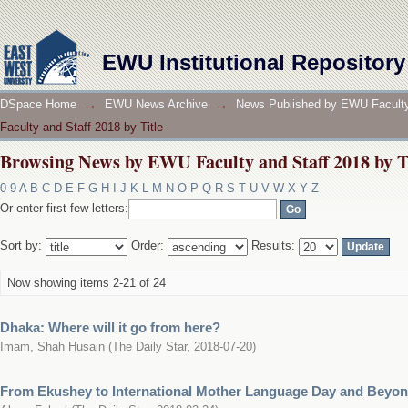
Browsing News by EWU Faculty and Staff 2018 by T
EWU Institutional Repository
DSpace Home
→
EWU News Archive
→
News Published by EWU Faculty
Faculty and Staff 2018 by Title
Browsing News by EWU Faculty and Staff 2018 by T
0-9
A
B
C
D
E
F
G
H
I
J
K
L
M
N
O
P
Q
R
S
T
U
V
W
X
Y
Z
Or enter first few letters:
Sort by:
Order:
Results:
Now showing items 2-21 of 24
Dhaka: Where will it go from here?
Imam, Shah Husain
(
The Daily Star
,
2018-07-20
)
From Ekushey to International Mother Language Day and Beyo