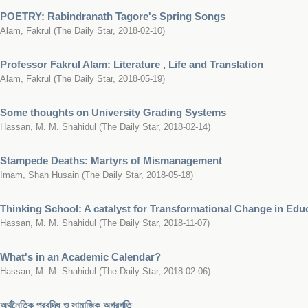
POETRY: Rabindranath Tagore's Spring Songs
Alam, Fakrul
(
The Daily Star
,
2018-02-10
)
Professor Fakrul Alam: Literature , Life and Translation
Alam, Fakrul
(
The Daily Star
,
2018-05-19
)
Some thoughts on University Grading Systems
Hassan, M. M. Shahidul
(
The Daily Star
,
2018-02-14
)
Stampede Deaths: Martyrs of Mismanagement
Imam, Shah Husain
(
The Daily Star
,
2018-05-18
)
Thinking School: A catalyst for Transformational Change in Edu
Hassan, M. M. Shahidul
(
The Daily Star
,
2018-11-07
)
What's in an Academic Calendar?
Hassan, M. M. Shahidul
(
The Daily Star
,
2018-02-06
)
অর্থনৈতিক প্রবৃদ্ধি ও সামাজিক অগ্রগতি