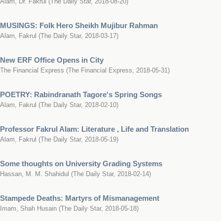
Alam, Dr. Fakrul
(
The Daily Star
,
2018-08-20
)
MUSINGS: Folk Hero Sheikh Mujibur Rahman
Alam, Fakrul
(
The Daily Star
,
2018-03-17
)
New ERF Office Opens in City
The Financial Express
(
The Financial Express
,
2018-05-31
)
POETRY: Rabindranath Tagore's Spring Songs
Alam, Fakrul
(
The Daily Star
,
2018-02-10
)
Professor Fakrul Alam: Literature , Life and Translation
Alam, Fakrul
(
The Daily Star
,
2018-05-19
)
Some thoughts on University Grading Systems
Hassan, M. M. Shahidul
(
The Daily Star
,
2018-02-14
)
Stampede Deaths: Martyrs of Mismanagement
Imam, Shah Husain
(
The Daily Star
,
2018-05-18
)