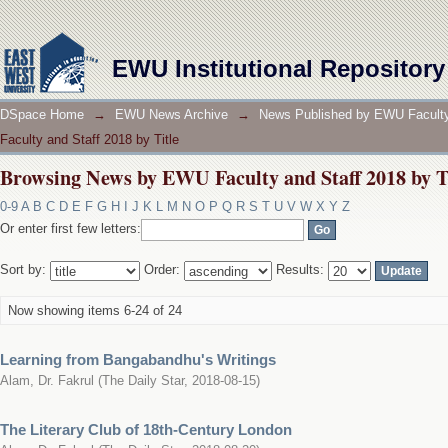
Browsing News by EWU Faculty and Staff 2018 by T
EWU Institutional Repository
DSpace Home
→
EWU News Archive
→
News Published by EWU Faculty
Faculty and Staff 2018 by Title
Browsing News by EWU Faculty and Staff 2018 by T
0-9
A
B
C
D
E
F
G
H
I
J
K
L
M
N
O
P
Q
R
S
T
U
V
W
X
Y
Z
Or enter first few letters:
Sort by:
Order:
Results:
Now showing items 6-24 of 24
Learning from Bangabandhu's Writings
Alam, Dr. Fakrul
(
The Daily Star
,
2018-08-15
)
The Literary Club of 18th-Century London