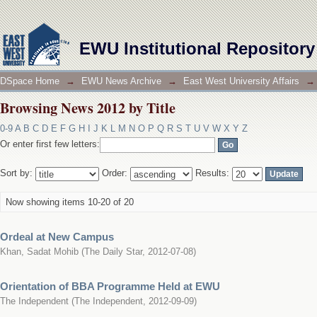
Browsing News 2012 by Title
EWU Institutional Repository
DSpace Home
→
EWU News Archive
→
East West University Affairs
→
Browsing News 2012 by Title
0-9
A
B
C
D
E
F
G
H
I
J
K
L
M
N
O
P
Q
R
S
T
U
V
W
X
Y
Z
Or enter first few letters:
Sort by:
Order:
Results:
Now showing items 10-20 of 20
Ordeal at New Campus
Khan, Sadat Mohib
(
The Daily Star
,
2012-07-08
)
Orientation of BBA Programme Held at EWU
The Independent
(
The Independent
,
2012-09-09
)