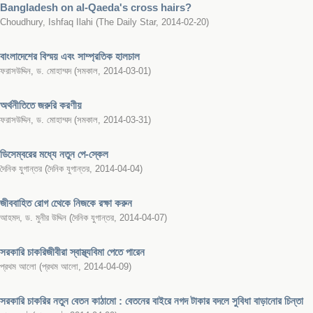
Bangladesh on al-Qaeda's cross hairs?
Choudhury, Ishfaq Ilahi
(
The Daily Star
,
2014-02-20
)
বাংলাদেশের বিস্ময় এবং সাম্প্রতিক হালচাল
ফরাসউদ্দিন, ড. মোহাম্মদ
(
সমকাল
,
2014-03-01
)
অর্থনীতিতে জরুরি করণীয়
ফরাসউদ্দিন, ড. মোহাম্মদ
(
সমকাল
,
2014-03-31
)
ডিসেম্বরের মধ্যে নতুন পে-স্কেল
দৈনিক যুগান্তর
(
দৈনিক যুগান্তর
,
2014-04-04
)
জীববাহিত রোগ থেেকে নিজকে রক্ষা করুন
আহমদ, ড. মুনীর উদ্দিন
(
দৈনিক যুগান্তর
,
2014-04-07
)
সরকারি চাকরিজীবীরা স্বাস্থ্যবিমা পেতে পারেন
প্রথম আলো
(
প্রথম আলো
,
2014-04-09
)
সরকারি চাকরির নতুন বেতন কাঠামো : বেতনের বাইরে নগদ টাকার বদলে সুবিধা বাড়ানোর চিন্তা